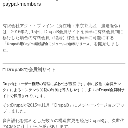
paypal-members
━ ━ ━ ━ ━ ━ ━ ━ ━ ━ ━ ━ ━ ━
━ ━ ━ ━
有限会社アクト・ブレイン（所在地：東京都北区 渡邉隆弘）
は、2016年2月15日、Drupal8会員サイトを簡単に有料会員制に
移行した場合の有料会員（継続）課金を簡単に可能にする
「
」を開始しまし
Drupal8用PayPal継続課金モジュールの無料リリース
た。
□ Drupal8で会員制サイト
Drupalはユーザー権限の管理に柔軟性が豊富です。特に役割（会員ラン
ク）によるコン
テンツ閲覧の制御は導入しやすく、多くのDrupal会員制サ
イトで採用されています。
そのDrupalが2015年11月「Drupal8」にメジャーバージョンアッ
プしました。
多言語化を始めとした数々の構造変更を経たDrupal8は、次世代
のCMSに仕上がった感があります。