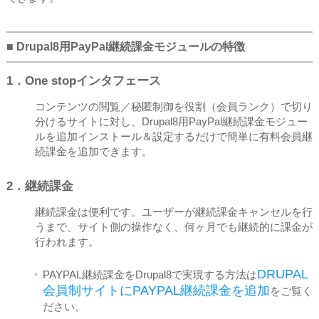
■ Drupal8用PayPal継続課金モジュールの特徴
1．One stopインタフェース
コンテンツの閲覧／秘匿制御を役割（会員ランク）で切り
分けるサイトに対し、Drupal8用PayPal継続課金モジュー
ルを追加インストール＆設定するだけで簡単に有料会員継
続課金を追加できます。
2．継続課金
継続課金は便利です。ユーザーが継続課金キャンセルを行
うまで、サイト側の操作なく、何ヶ月でも継続的に課金が
行われます。
DRUPAL
PAYPAL継続課金をDrupal8で実現する方法は
会員制サイトにPAYPAL継続課金を追加
をご覧く
ださい。