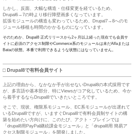
しかし、反面、大幅な構造・仕様変更を経ているため、
Drupal6→7の時より移行障壁画多くなっています。
拡張モジュールの構造も変わっているため、Drupal7→8へのモ
ジュール移植も時間のかかるものになっています。
そのためか、Drupal8 正式リリースから2ヶ月以上経った現在でも会員サ
イトに必須のアクセス制限やCommerce系のモジュールは未だAlfaまたは
Bataの状態。本番で利用できるような状態にはなっていません。
□ Drupal8で有料会員サイト
上記の理由から、なかなか手が出せないDrupal8の本式採用です
が、多言語や基本部分、特にViewsがコア化しているため、今か
ら着手するならDrupal8で’いきたいところです。
そこで、現状、権限系モジュール、EC系モジュールが出遅れて
いるDrupal8ですが、いますぐDrupal8で有料会員制サイトの構
築を始めたい方向けに、このたび、アクト・ブレインでは
「drupal8用PayPal継続課金モジュール」と「drupal8用 簡易ア
クセス制限モジュール」を開発しました。