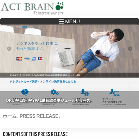
☰ MENU
Drupalサイトの制作・保守をどこに頼んでいいか分からない方へ…まずはご相談く
ださい
DRUPAL8用PAYPAL継続課金モジュールリリース
ホーム
PRESS RELEASE
›
›