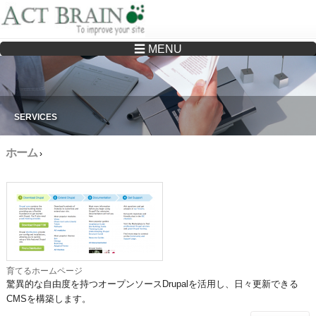
☰ MENU
Drupalサイトの制作・保守をどこに頼んでいいか分からない方へ…まずはご相談く
ださい
SERVICES
ホーム
›
育てるホームページ
驚異的な自由度を持つオープンソースDrupalを活用し、日々更新できる
CMS
を構築します。