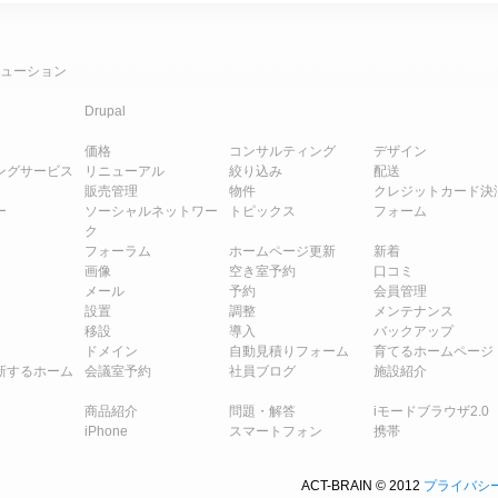
ューション
Drupal
価格
コンサルティング
デザイン
ングサービス
リニューアル
絞り込み
配送
販売管理
物件
クレジットカード決
ー
ソーシャルネットワー
トピックス
フォーム
ク
フォーラム
ホームページ更新
新着
画像
空き室予約
口コミ
メール
予約
会員管理
設置
調整
メンテナンス
移設
導入
バックアップ
ドメイン
自動見積りフォーム
育てるホームページ
新するホーム
会議室予約
社員ブログ
施設紹介
商品紹介
問題・解答
iモードブラウザ2.0
iPhone
スマートフォン
携帯
ACT-BRAIN © 2012
プライバシ