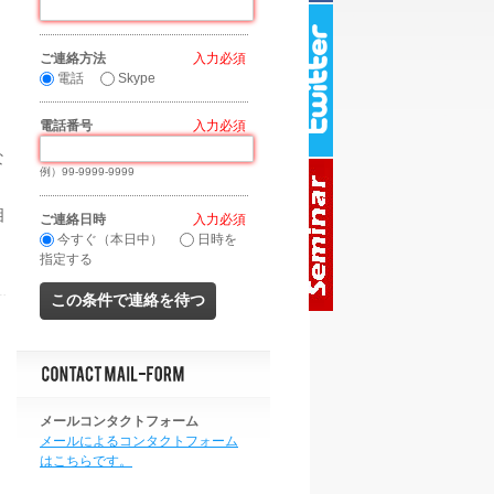
ご連絡方法
*
電話
Skype
電話番号
*
な
例）99-9999-9999
相
ご連絡日時
*
今すぐ（本日中）
日時を
指定する
メールコンタクトフォーム
メールによるコンタクトフォーム
はこちらです。