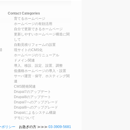
Contact Categories
育てるホームページ
ホームページの有効活用
自分で更新できるホームページ
更新しやすいホームページ構造に関
して
自動見積りフォームの設置
済
現サイトのCMS化
ホームページのリニューアル
ドメイン関連
導入、移設、設定、設置、調整
低価格ホームページの導入・設置
サーバ運営・保守、ホスティング関
連
CMS開発関連
Drupal7のアップデート
Drupal8のアップデート
Drupal7へのアップグレード
Drupal8へのアップグレード
Drupalによるシステム構築
デモについて
ーポリシー
お急ぎの方 ≫≫≫
03-3909-5681