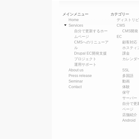
メインメニュー
カテゴリー
Home
ディストリビ
Services
CMS
自分で更新するホー
CMS開発
ムページ
EC
CMSへのリニューア
顧客対応
ル
ホスティ
Drupal EC開発支援
課金
プロジェクト
カレンダ
運用サポート
About us
SSL
Press release
多国語
Seminar
動画
Contact
体験
保守
サーバー
自分で更
ページ
店舗紹介
Android