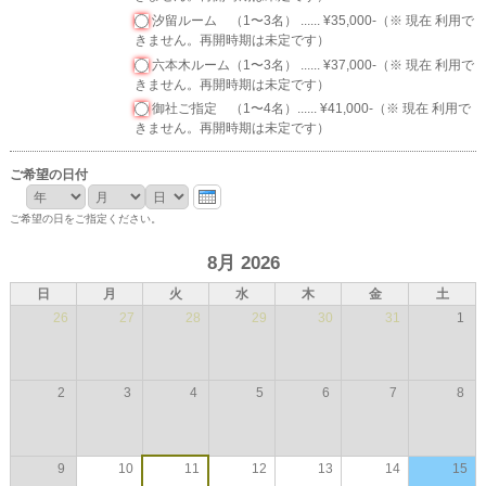
汐留ルーム （1〜3名） ...... ¥35,000-（※ 現在 利用で
きません。再開時期は未定です）
六本木ルーム（1〜3名） ...... ¥37,000-（※ 現在 利用で
きません。再開時期は未定です）
御社ご指定 （1〜4名）...... ¥41,000-（※ 現在 利用で
きません。再開時期は未定です）
ご希望の日付
年
月
日
ご希望の日をご指定ください。
8月 2026
日
月
火
水
木
金
土
26
27
28
29
30
31
1
2
3
4
5
6
7
8
9
10
11
12
13
14
15