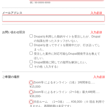
例）99-9999-9999
メールアドレス
*
お問い合わせ区分
*
Drupalを利用した動的サイトを受注したが、Drupal
の知識を持ったスタッフがいない。
Drupalを使ってサイトを開発中だが、行き詰ってし
まった。
受注した案件に対応可能なDrupal開発手法を教えて
ほしい。
Drupal開発に関しての疑問を解決したい。
その他（入力する）
ご希望の場所
*
Zoom等 によるオンライン（1名）1時間単位......
¥15,000-
Zoom等 によるオンライン（2〜3名）最大4時間......
¥36,000-
渋谷ルーム （1〜3名） ...... ¥36,000-（※ 現在 利用で
きません。再開時期は未定です）