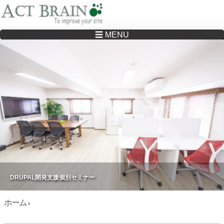
☰ MENU
Drupalサイトの制作・保守をどこに頼んでいいか分からない方へ…まずはご相談く
ださい
DRUPAL開発支援個別セミナー
ホーム
›