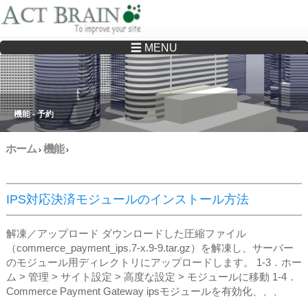
☰ MENU
Drupalサイトの制作・保守をどこに頼んでいいか分からない方へ…まずはご相談く
ださい
機能 - 予約
ホーム
機能
›
›
IPS対応決済モジュールのインストール方法
解凍／アップロード ダウンロードした圧縮ファイル
（commerce_payment_ips.7-x.9-9.tar.gz）を解凍し、サーバー
のモジュール用ディレクトリにアップロードします。 1‐3．ホー
ム > 管理 > サイト設定 > 高度な設定 > モジュールに移動 1‐4．
Commerce Payment Gateway ipsモジュールを有効化、、、