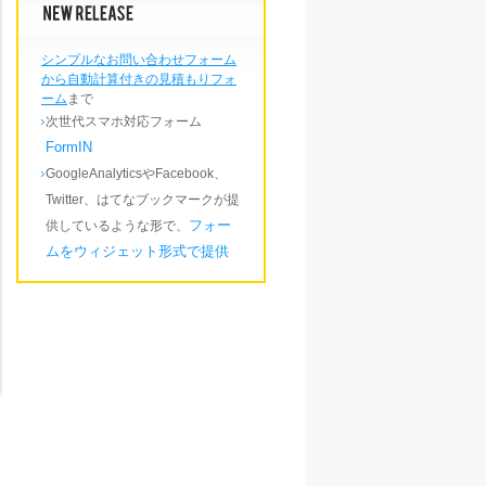
シンプルなお問い合わせフォーム
から自動計算付きの見積もりフォ
ーム
まで
次世代スマホ対応フォーム
FormIN
GoogleAnalyticsやFacebook、
Twitter、はてなブックマークが提
フォー
供しているような形で、
ムをウィジェット形式で提供