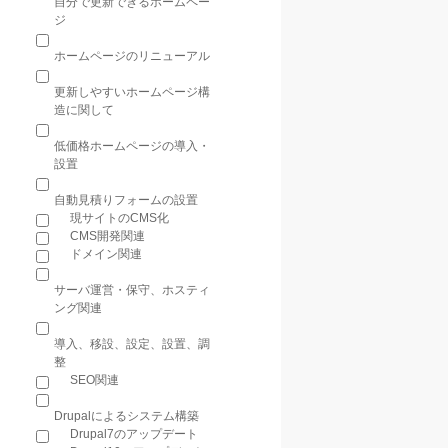
自分で更新できるホームペー
ジ
ホームページのリニューアル
更新しやすいホームページ構
造に関して
低価格ホームページの導入・
設置
自動見積りフォームの設置
現サイトのCMS化
CMS開発関連
ドメイン関連
サーバ運営・保守、ホスティ
ング関連
導入、移設、設定、設置、調
整
SEO関連
Drupalによるシステム構築
Drupal7のアップデート