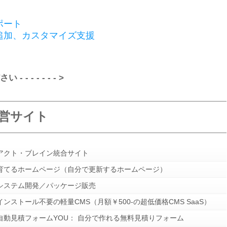
ポート
追加、カスタマイズ支援
 - - - - - >
営サイト
アクト・ブレイン統合サイト
育てるホームページ（自分で更新するホームページ）
システム開発／パッケージ販売
インストール不要の軽量CMS（月額￥500-の超低価格CMS SaaS）
自動見積フォームYOU： 自分で作れる無料見積りフォーム