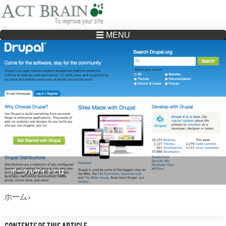
☰ MENU
Drupalサイトの制作・保守をどこに頼んでいいか分からない方へ…まずはご相談く
ださい
ポータルサイトとは
ホーム
›