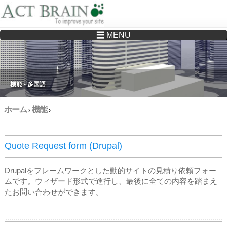
☰ MENU
Drupalサイトの制作・保守をどこに頼んでいいか分からない方へ…まずはご相談く
ださい
機能 - 多国語
ホーム
機能
›
›
Quote Request form (Drupal)
Drupalをフレームワークとした動的サイトの見積り依頼フォー
ムです。ウィザード形式で進行し、最後に全ての内容を踏まえ
たお問い合わせができます。