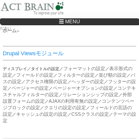
☰ MENU
Drupalサイトの制作・保守をどこに頼んでいいか分からない方へ…まずはご相談く
ださい
ホーム
›
Drupal Viewsモジュール
フォーマットの設定
表示形式の
ディスプレイ／タイトルの設定
／
／
設定
フィールドの設定
フィルターの設定
並び順の設定
パ
／
／
／
／
スの設定
アクセス権限の設定
ヘッダーの設定
フッターの設
／
／
／
定
ページャーの設定
ページャーオプションの設定
コンテキ
／
／
／
スチャルフィルターの設定
リレーションシップの設定
外部
／
／
設置フォームの設定
AJAXの利用有無の設定
コンテンツペー
／
／
ジブロックの設定
クエリの設定の設定
フィールドの言語の
／
／
設定
キャッシュの設定の設定
CSSクラスの設定
テーマの設
／
／
／
定