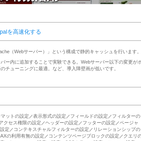
upalを高速化する
Apache（Webサーバー）」という構成で静的キャッシュを行います
ーバー内に追加することで実験できる。Webサーバー以下の変更が
際のチューニングに最適。など、導入障壁画が低いです。
ーマットの設定
表示形式の設定
フィールドの設定
フィルターの
／
／
／
アクセス権限の設定
ヘッダーの設定
フッターの設定
ページャ
／
／
／
設定
コンテキスチャルフィルターの設定
リレーションシップの
／
／
JAXの利用有無の設定
コンテンツページブロックの設定
クエリ
／
／