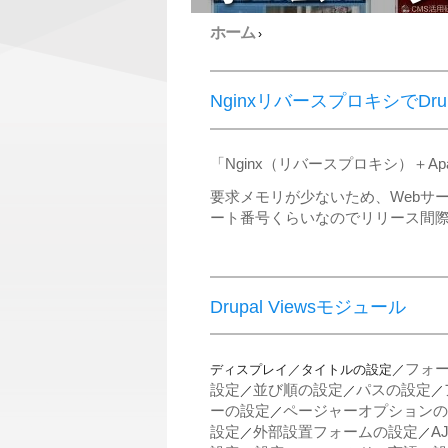
ホーム
›
NginxリバースプロキシでDr
「Nginx（リバースプロキシ）＋
要求メモリが少ないため、Webサ
ート番号くらいなのでリリース間
Drupal Viewsモジュール
フォ
ディスプレイ／タイトルの設定
／
設定
並び順の設定
パスの設定
／
／
／
ーの設定
ページャーオプションの
／
設定
外部設置フォームの設定
A
／
／