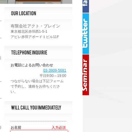
有限会社アクト・ブレイン
東京都北区赤羽西1-5-1
アピレ赤羽アボード１ビル11F
。
ポ
お電話によるお問い合わせ
03-3909-5681
平日9:00～19:00
の
お名前
*