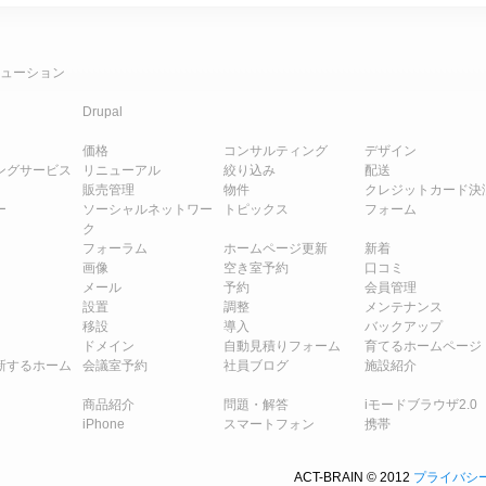
ューション
Drupal
価格
コンサルティング
デザイン
ングサービス
リニューアル
絞り込み
配送
販売管理
物件
クレジットカード決
ー
ソーシャルネットワー
トピックス
フォーム
ク
フォーラム
ホームページ更新
新着
画像
空き室予約
口コミ
メール
予約
会員管理
設置
調整
メンテナンス
移設
導入
バックアップ
ドメイン
自動見積りフォーム
育てるホームページ
新するホーム
会議室予約
社員ブログ
施設紹介
商品紹介
問題・解答
iモードブラウザ2.0
iPhone
スマートフォン
携帯
ACT-BRAIN © 2012
プライバシ