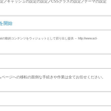
定
キャッシュの設定の設定
CSSクラスの設定
テーマの設定
／
／
／
を開始
の動的コンテンツをウィジェットとして切り出し提供 － http://www.act-
ムページへの移転の面倒な手続きや作業は全てお任せください。