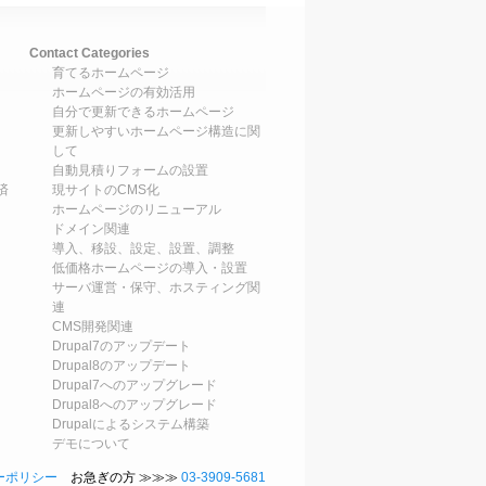
Contact Categories
育てるホームページ
ホームページの有効活用
自分で更新できるホームページ
更新しやすいホームページ構造に関
して
自動見積りフォームの設置
済
現サイトのCMS化
ホームページのリニューアル
ドメイン関連
導入、移設、設定、設置、調整
低価格ホームページの導入・設置
サーバ運営・保守、ホスティング関
連
CMS開発関連
Drupal7のアップデート
Drupal8のアップデート
Drupal7へのアップグレード
Drupal8へのアップグレード
Drupalによるシステム構築
デモについて
ーポリシー
お急ぎの方 ≫≫≫
03-3909-5681