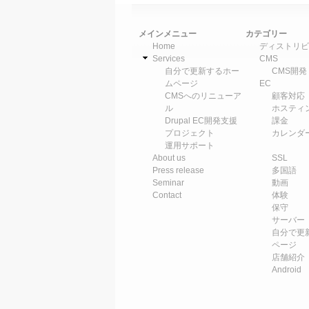
メインメニュー
カテゴリー
Home
ディストリビ
Services
CMS
自分で更新するホー
CMS開発
ムページ
EC
CMSへのリニューア
顧客対応
ル
ホスティ
Drupal EC開発支援
課金
プロジェクト
カレンダ
運用サポート
About us
SSL
Press release
多国語
Seminar
動画
Contact
体験
保守
サーバー
自分で更
ページ
店舗紹介
Android