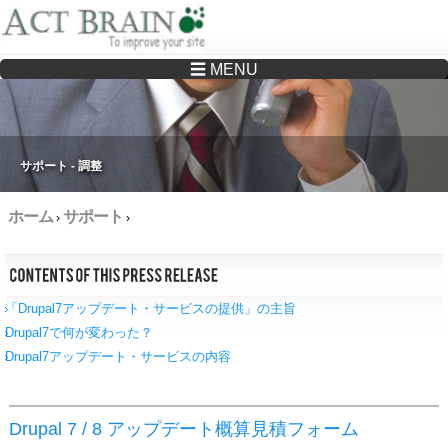
☰ MENU
Drupalサイトの制作・保守をどこに頼んでいいか分からない方へ…まずはご相談く
ださい
サポート - 調整
ホーム
サポート
›
›
「Drupal7アップデート・サービスの提供」の主旨
Drupal7で何が変わった？
Drupal7アップデート・サービスの内容
Drupal 7 / 8 アップデート概算見積フォーム