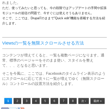
れました。
ただ、使ってみたいと思っても、今の段階ではアップデートの手間や拡張
モジュールの追従の問題で、今すぐには使えそうもありません。
そこで、ここでは、Drupal7のままで”Quick edit”機能を搭載する方法を紹
介します。
Viewsの一覧を無限スクロールさせる方法
コンテンツが増えてくると、一覧も複数ページになります。通
常、標準のページャーをそのまま使い、スタイルを整え
て、、、となると思います。
そこを今風に、ここでは、Facebookのタイムライン表示のよう
にスクロールに応じて次々に一覧が増えてゆく（無限スクロー
ル）コントロールの設置方法を紹介します。
ページ
1
2
3
4
5
6
7
8
次 ›
最終 »