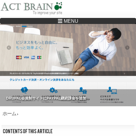
☰ MENU
Drupalサイトの制作・保守をどこに頼んでいいか分からない方へ…まずはご相談く
ださい
DRUPAL会員制サイトにPAYPAL継続課金を追加
ホーム
›