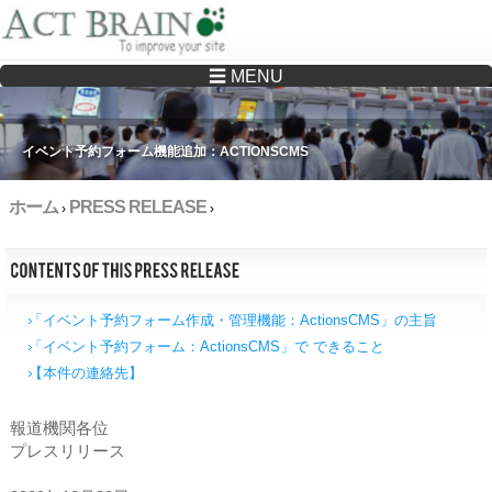
☰ MENU
Drupalサイトの制作・保守をどこに頼んでいいか分からない方へ…まずはご相談く
ださい
イベント予約フォーム機能追加：ACTIONSCMS
ホーム
PRESS RELEASE
›
›
「イベント予約フォーム作成・管理機能：ActionsCMS」の主旨
「イベント予約フォーム：ActionsCMS」で できること
【本件の連絡先】
報道機関各位
プレスリリース