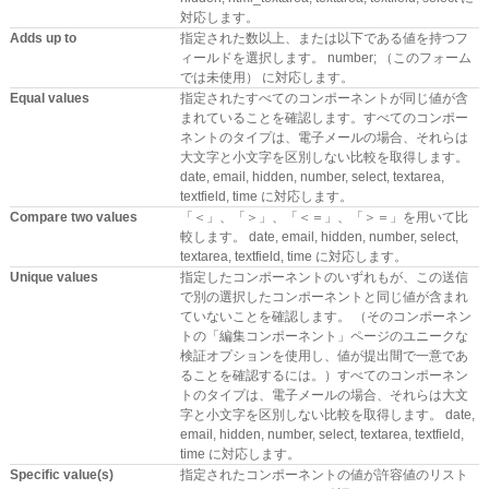
対応します。
Adds up to
指定された数以上、または以下である値を持つフ
ィールドを選択します。 number; （このフォーム
では未使用） に対応します。
Equal values
指定されたすべてのコンポーネントが同じ値が含
まれていることを確認します。すべてのコンポー
ネントのタイプは、電子メールの場合、それらは
大文字と小文字を区別しない比較を取得します。
date, email, hidden, number, select, textarea,
textfield, time に対応します。
Compare two values
「＜」、「＞」、「＜＝」、「＞＝」を用いて比
較します。 date, email, hidden, number, select,
textarea, textfield, time に対応します。
Unique values
指定したコンポーネントのいずれもが、この送信
で別の選択したコンポーネントと同じ値が含まれ
ていないことを確認します。 （そのコンポーネン
トの「編集コンポーネント」ページのユニークな
検証オプションを使用し、値が提出間で一意であ
ることを確認するには。）すべてのコンポーネン
トのタイプは、電子メールの場合、それらは大文
字と小文字を区別しない比較を取得します。 date,
email, hidden, number, select, textarea, textfield,
time に対応します。
Specific value(s)
指定されたコンポーネントの値が許容値のリスト