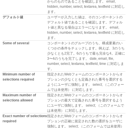
からのものであることを確認します。 email,
hidden, number, select, textarea, textfield に対応し
ます。
デフォルト値
ユーザーが入力した値は、そのコンポーネントの
デフォルト値であることを確認します。デフォル
ト値と異なる場合はエラーになります。 email,
hidden, number, select, textarea, textfield に対応し
ます。
Some of several
コンポーネントのグループのうち、構成要素のい
くつかの条件をチェックします。例えば、3のうち
少なくとも2完了。6のうちで最も完全な4。正確に
3〜4のうちを完了します。 date, email, file,
number, select, textarea, textfield, time に対応しま
す。
Minimum number of
指定されたWebフォームのコンポーネントからオ
selections required
プションの少なくとも定義された番号を選択する
ようにユーザに強制します。 select; （このフォー
ムでは未使用） に対応します。
Maximum number of
指定されたWebフォームのコンポーネントからオ
selections allowed
プションの最大で定義された番号を選択するよう
にユーザに強制します。 select; （このフォームで
は未使用） に対応します。
Exact number of selections
指定されたWebフォームのコンポーネントからオ
required
プションの正確に規定された数の選択をユーザに
強制します。 select; （このフォームでは未使用）