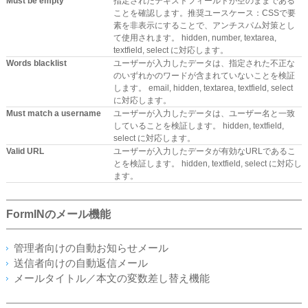
Must be empty
指定されたテキストフィールドが空のままである
ことを確認します。推奨ユースケース：CSSで要
素を非表示にすることで、アンチスパム対策とし
て使用されます。 hidden, number, textarea,
textfield, select に対応します。
Words blacklist
ユーザーが入力したデータは、指定された不正な
のいずれかのワードが含まれていないことを検証
します。 email, hidden, textarea, textfield, select
に対応します。
Must match a username
ユーザーが入力したデータは、ユーザー名と一致
していることを検証します。 hidden, textfield,
select に対応します。
Valid URL
ユーザーが入力したデータが有効なURLであるこ
とを検証します。 hidden, textfield, select に対応し
ます。
FormINのメール機能
管理者向けの自動お知らせメール
送信者向けの自動返信メール
メールタイトル／本文の変数差し替え機能