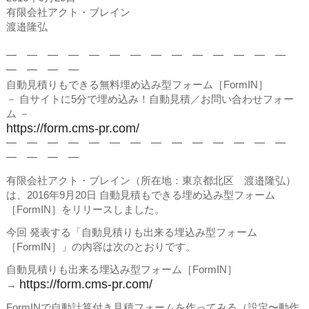
有限会社アクト・ブレイン
渡邉隆弘
━ ━ ━ ━ ━ ━ ━ ━ ━ ━ ━ ━ ━ ━
━ ━ ━ ━
自動見積りもできる無料埋め込み型フォーム［FormIN］
－ 自サイトに5分で埋め込み！自動見積／お問い合わせフォー
ム －
https://form.cms-pr.com/
━ ━ ━ ━ ━ ━ ━ ━ ━ ━ ━ ━ ━ ━
━ ━ ━ ━
有限会社アクト・ブレイン（所在地：東京都北区 渡邉隆弘）
は、2016年9月20日 自動見積もできる埋め込み型フォーム
［FormIN］をリリースしました。
今回 発表する「自動見積りも出来る埋込み型フォーム
［FormIN］」の内容は次のとおりです。
自動見積りも出来る埋込み型フォーム［FormIN］
https://form.cms-pr.com/
→
FormINで自動計算付き見積フォームを作ってみる（設定〜動作