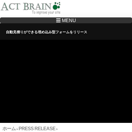
☰ MENU
Drupalサイトの制作・保守をどこに頼んでいいか分からない方へ…まずはご相談く
ださい
自動見積りができる埋め込み型フォームをリリース
ホーム
PRESS RELEASE
›
›