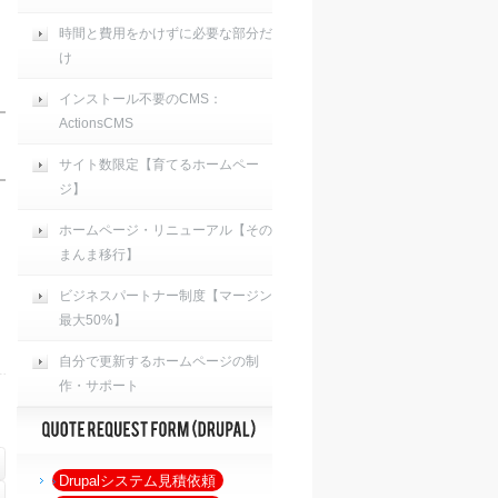
時間と費用をかけずに必要な部分だ
け
インストール不要のCMS：
ActionsCMS
サイト数限定【育てるホームペー
ジ】
ホームページ・リニューアル【その
まんま移行】
ビジネスパートナー制度【マージン
最大50%】
自分で更新するホームページの制
作・サポート
Drupalシステム見積依頼