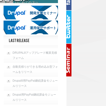
開発支援セミナー
開発支援セミナー
運用保守サポート
運用保守サポート
DRUPAL8アップグレード概算見積
フォーム
自動見積りができる埋め込み型フォ
ームをリリース
Drupal8用PayPal継続課金モジュー
ルリリース
Drupal用PayPal継続課金モジュー
ルリリース