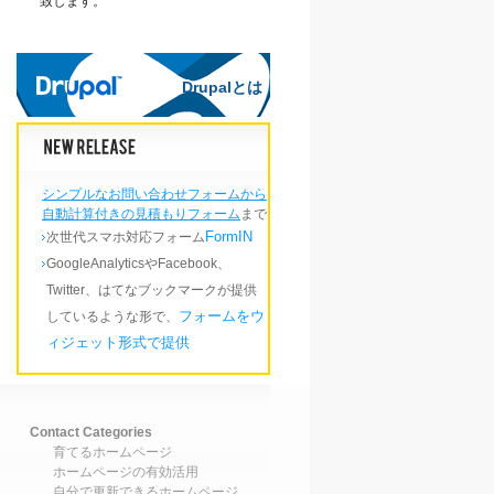
致します。
Drupalとは
Drupalとは
シンプルなお問い合わせフォームから
自動計算付きの見積もりフォーム
まで
FormIN
次世代スマホ対応フォーム
GoogleAnalyticsやFacebook、
Twitter、はてなブックマークが提供
フォームをウ
しているような形で、
ィジェット形式で提供
Contact Categories
育てるホームページ
ホームページの有効活用
自分で更新できるホームページ