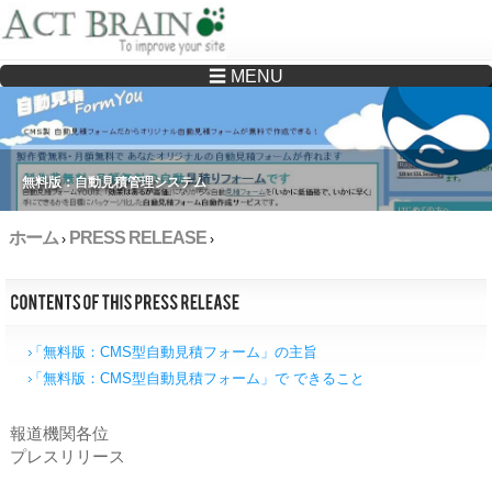
☰ MENU
Drupalサイトの制作・保守をどこに頼んでいいか分からない方へ…まずはご相談く
ださい
無料版：自動見積管理システム
ホーム
PRESS RELEASE
›
›
「無料版：CMS型自動見積フォーム」の主旨
「無料版：CMS型自動見積フォーム」で できること
報道機関各位
プレスリリース