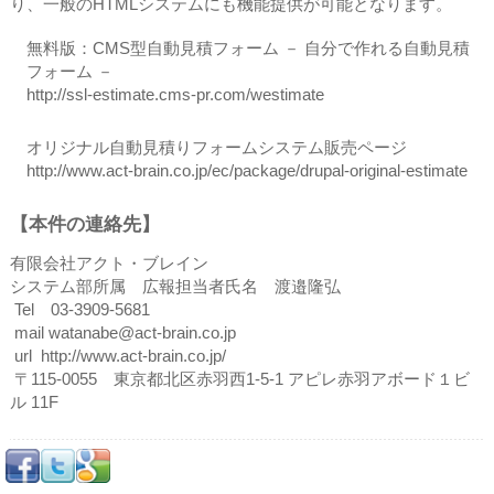
り、一般のHTMLシステムにも機能提供が可能となります。
無料版：CMS型自動見積フォーム － 自分で作れる自動見積
フォーム －
http://ssl-estimate.cms-pr.com/westimate
オリジナル自動見積りフォームシステム販売ページ
http://www.act-brain.co.jp/ec/package/drupal-original-estimate
【本件の連絡先】
有限会社アクト・ブレイン
システム部所属 広報担当者氏名 渡邉隆弘
Tel 03-3909-5681
mail watanabe@act-brain.co.jp
url http://www.act-brain.co.jp/
〒115-0055 東京都北区赤羽西1-5-1 アピレ赤羽アボード１ビ
ル 11F