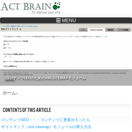
☰ MENU
Drupalサイトの制作・保守をどこに頼んでいいか分からない方へ…まずはご相談く
ださい
コンテンツSEOのためのXMLSITEMAPモジュール
ホーム
›
コンテンツSEO・・・コンテンツに更新が入ったら
サイトマップ（xml sitemap）モジュールの導入方法