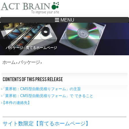
☰ MENU
Drupalサイトの制作・保守をどこに頼んでいいか分からない方へ…まずはご相談く
ださい
パッケージ - 育てるホームページ
ホーム
パッケージ
›
›
「業界初：CMS型自動見積りフォーム」の主旨
「業界初：CMS型自動見積りフォーム」で できること
【本件の連絡先】
サイト数限定【育てるホームページ】