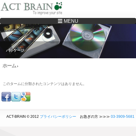
☰ MENU
Drupalサイトの制作・保守をどこに頼んでいいか分からない方へ…まずはご相談く
ださい
パッケージ
ホーム
›
このタームに分類されたコンテンツはありません。
ACT-BRAIN © 2012
プライバシーポリシー
お急ぎの方 ≫≫≫
03-3909-5681