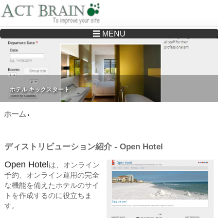
☰ MENU
Drupalサイトの制作・保守をどこに頼んでいいか分からない方へ…まずはご相談く
ださい
ホテル キックスタート
ホーム
›
ディストリビューション紹介 - Open Hotel
Open Hotel
は、オンライン
予約、オンライン運用の完全
な機能を備えたホテルのサイ
トを作成するのに役立ちま
す。